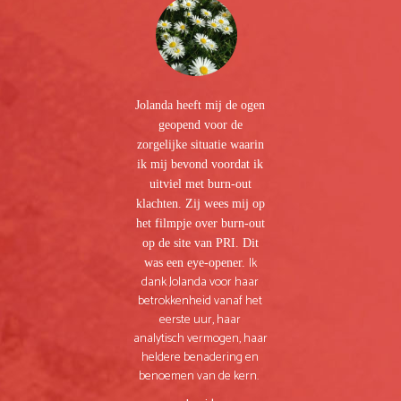
den
Op 
Jolanda heeft mij de ogen
m te
vr
geopend voor de
n
wat
zorgelijke situatie waarin
n ik
s
ik mij bevond voordat ik
eds
s
uitviel met burn-out
k
klachten. Zij wees mij op
m
het filmpje over burn-out
iet
w
op de site van PRI. Dit
van
Ik
was een eye-opener.
dank Jolanda voor haar
a
La
betrokkenheid vanaf het
e
dez
eerste uur, haar
t
analytisch vermogen, haar
!
no
heldere benadering en
in 
benoemen van de kern.