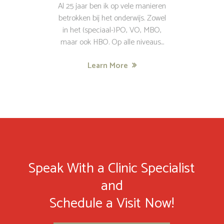
Al 25 jaar ben ik op vele manieren
betrokken bij het onderwijs. Zowel
in het (speciaal-)PO, VO, MBO,
maar ook HBO. Op alle niveaus...
Learn More
Speak With a Clinic Specialist
and
Schedule a Visit Now!