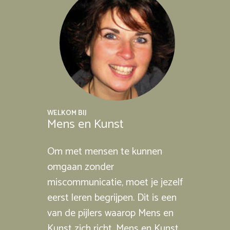
WELKOM BIJ
Mens en Kunst
Om met mensen te kunnen
omgaan zonder
miscommunicatie, moet je jezelf
eerst leren begrijpen. Dit is een
van de pijlers waarop Mens en
Kunst zich richt. Mens en Kunst