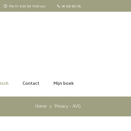
Ma-Vr: 9.00 tot 17.00 uur
06 519 957 95
isch
Contact
Mijn boek
Home
Privacy – AVG