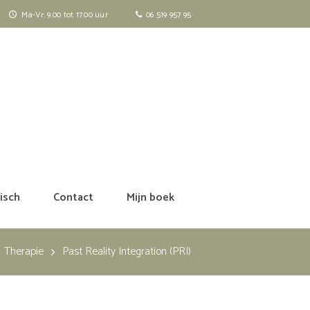
Ma-Vr: 9.00 tot 17.00 uur
06 519 957 95
isch
Contact
Mijn boek
Therapie
Past Reality Integration (PRI)