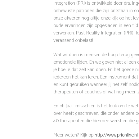
Integration (PRI) is ontwikkeld door drs. 
onbewuste patronen die zijn ontstaan in on
onze afweren nog altijd onze kijk op het l
oude ervaringen zijn opgeslagen in een ti
verwerken. Past Reality Integration (PRI) le
verassend onbelast!
Wat wij doen is mensen de hoop terug geven 
emotionele lijden. En we geven niet alleen 
je hoe je dat zelf kan doen. En het goede n
iedereen het kan leren. Een instrument dat 
en kunt gebruiken wanneer jij het zelf nodig
therapeuten of coaches of wat nog meer. Zo
En oh jaa… misschien is het leuk om te wet
over heeft geschreven, die onder andere ook
40 therapeuten die hiermee werkt en die gr
Meer weten? Kijk op
http://www.prionline.nl