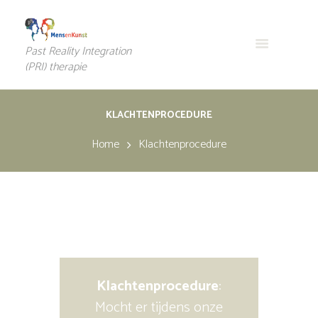
Past Reality Integration
(PRI) therapie
KLACHTENPROCEDURE
Home
Klachtenprocedure
Klachtenprocedure
:
Mocht er tijdens onze