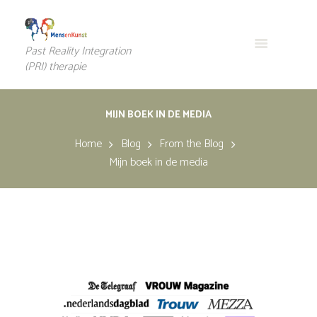
Past Reality Integration
(PRI) therapie
MIJN BOEK IN DE MEDIA
Home
Blog
From the Blog
Mijn boek in de media