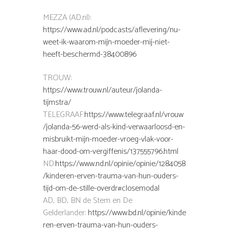
MEZZA (AD.nl):
https://www.ad.nl/podcasts/aflevering/nu-
weet-ik-waarom-mijn-moeder-mij-niet-
heeft-beschermd-38400896
TROUW:
https://www.trouw.nl/auteur/jolanda-
tijmstra/
TELEGRAAF:
https://www.telegraaf.nl/vrouw
/jolanda-56-werd-als-kind-verwaarloosd-en-
misbruikt-mijn-moeder-vroeg-vlak-voor-
haar-dood-om-vergiffenis/137555796.html
ND:
https://www.nd.nl/opinie/opinie/1284058
/kinderen-erven-trauma-van-hun-ouders-
tijd-om-de-stille-overdr#closemodal
AD, BD, BN de Stem en De
Gelderlander:
https://www.bd.nl/opinie/kinde
ren-erven-trauma-van-hun-ouders-