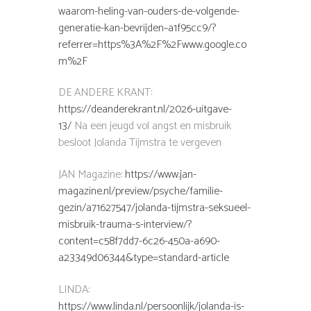
waarom-heling-van-ouders-de-volgende-
generatie-kan-bevrijden~a1f95cc9/?
referrer=https%3A%2F%2Fwww.google.co
m%2F
DE ANDERE KRANT:
https://deanderekrant.nl/2026-uitgave-
13/
Na een jeugd vol angst en misbruik
besloot Jolanda Tijmstra te vergeven
JAN Magazine:
https://www.jan-
magazine.nl/preview/psyche/familie-
gezin/a71627547/jolanda-tijmstra-seksueel-
misbruik-trauma-s-interview/?
content=c58f7dd7-6c26-450a-a690-
a23349d06344&type=standard-article
LINDA:
https://www.linda.nl/persoonlijk/jolanda-is-