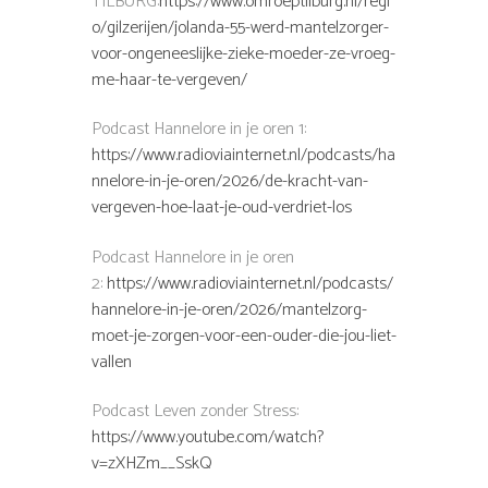
TILBURG:
https://www.omroeptilburg.nl/regi
o/gilzerijen/jolanda-55-werd-mantelzorger-
voor-ongeneeslijke-zieke-moeder-ze-vroeg-
me-haar-te-vergeven/
Podcast Hannelore in je oren 1:
https://www.radioviainternet.nl/podcasts/ha
nnelore-in-je-oren/2026/de-kracht-van-
vergeven-hoe-laat-je-oud-verdriet-los
Podcast Hannelore in je oren
2:
https://www.radioviainternet.nl/podcasts/
hannelore-in-je-oren/2026/mantelzorg-
moet-je-zorgen-voor-een-ouder-die-jou-liet-
vallen
Podcast Leven zonder Stress:
https://www.youtube.com/watch?
v=zXHZm__SskQ