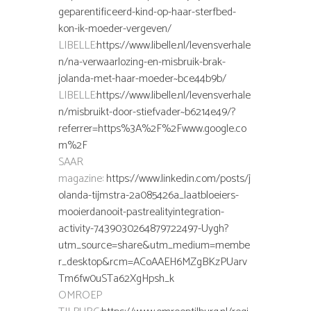
geparentificeerd-kind-op-haar-sterfbed-
kon-ik-moeder-vergeven/
LIBELLE:
https://www.libelle.nl/levensverhale
n/na-verwaarlozing-en-misbruik-brak-
jolanda-met-haar-moeder~bce44b9b/
LIBELLE:
https://www.libelle.nl/levensverhale
n/misbruikt-door-stiefvader~b6214e49/?
referrer=https%3A%2F%2Fwww.google.co
m%2F
SAAR
magazine:
https://www.linkedin.com/posts/j
olanda-tijmstra-2a085426a_laatbloeiers-
mooierdanooit-pastrealityintegration-
activity-7439030264879722497-Uygh?
utm_source=share&utm_medium=membe
r_desktop&rcm=ACoAAEH6MZgBKzPUarv
Tm6fw0uSTa62XgHpsh_k
OMROEP