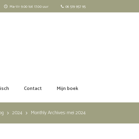
Ma-Vr: 9.00 tot 17.00 uur
06 519 957 95
isch
Contact
Mijn boek
og
2024
Monthly Archives: mei 2024