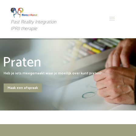
Past Reality Integration
(PRI) therapie
P
r
a
t
e
n
Heb je iets meegemaakt waar je moeilijk over kunt praten?
Maak een afspraak
Psychische klachten