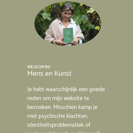
WELKOM BIJ
Mens en Kunst
Je hebt waarschijnlijk een goede
reden om mijn website te
bezoeken. Misschien kamp je
met psychische klachten,
identiteitsproblematiek of