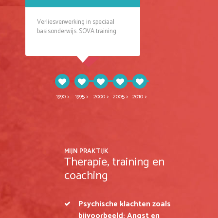
kinderen
Verliesverwerking in speciaal
Creatieve therapie bij vrouwen en
ng
basisonderwijs. SOVA training
adolescenten
1990 >
1995 >
2000 >
2005 >
2010 >
MIJN PRAKTIJK
Therapie, training en
coaching
Psychische klachten zoals
bijvoorbeeld: Angst en