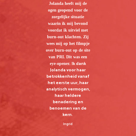
n
Op
Jolanda heeft mij de
 de
de
ogen geopend voor de
 Ik
zorgelijke situatie
en
waarin ik mij bevond
heb
s
voordat ik uitviel met
eds
H
burn-out klachten. Zij
e
wees mij op het filmpje
r
‘
over burn-out op de site
het
van PRI. Dit was een
Ik dank
eye-opener.
d
Jolanda voor haar
betrokkenheid vanaf
het eerste uur, haar
rme
analytisch vermogen,
 en
ni
haar heldere
t
benadering en
ht!
benoemen van de
kern.
mi
Ingrid