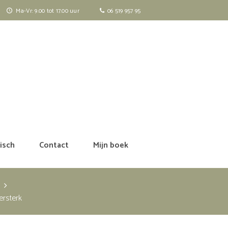
Ma-Vr: 9.00 tot 17.00 uur
06 519 957 95
isch
Contact
Mijn boek
ersterk