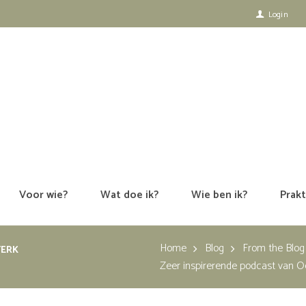
Login
Voor wie?
Wat doe ik?
Wie ben ik?
Prakt
Home
Blog
From the Blog
TERK
Zeer inspirerende podcast van O