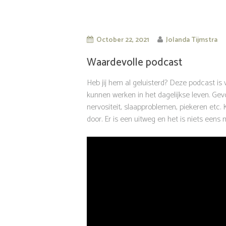
October 22, 2021
Jolanda Tijmstra
Waardevolle podcast
Heb jij hem al geluisterd? Deze podcast is
kunnen werken in het dagelijkse leven. Gevo
nervositeit, slaapproblemen, piekeren etc. 
door. Er is een uitweg en het is niets eens m