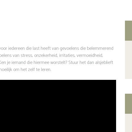
 voor iedereen die last heeft van gevoelens die belemmerend
elens van stress, onzekerheid, irritaties, vermoeidheid,
Ken je iemand die hiermee worstelt? Stuur het dan alsjeblieft
oeilijk om het zelf te leren.