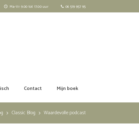
Ma-Vr: 9.00 tot 17.00 uur
06 519 957 95
isch
Contact
Mijn boek
og
Classic Blog
Waardevolle podcast