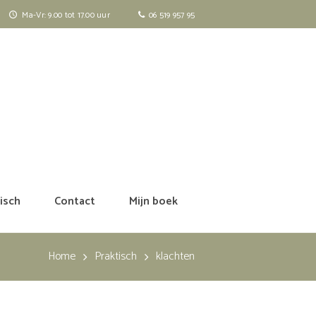
Ma-Vr: 9.00 tot 17.00 uur
06 519 957 95
isch
Contact
Mijn boek
Home
Praktisch
klachten