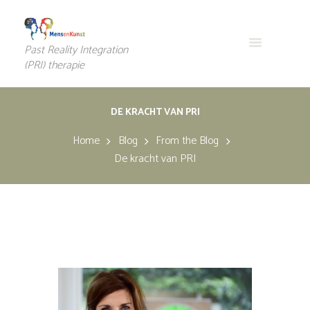
Past Reality Integration
(PRI) therapie
DE KRACHT VAN PRI
Home
Blog
From the Blog
De kracht van PRI