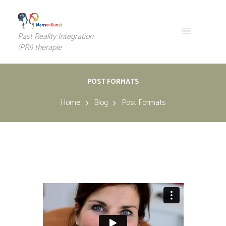
Past Reality Integration
(PRI) therapie
POST FORMATS
Home
Blog
Post Formats